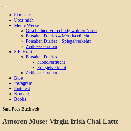
Skip
to
Startseite
content
Über mich
Meine Werke
Geschichten vom einzig wahren Nono
Forsaken Diaries – Mondverflucht
Forsaken Diaries – Spiegelverkehrt
Zeitloses Grauen
S.F. Kraft
Forsaken Diaries
Mondverflucht
Spiegelverkehrt
Zeitloses Grauen
Blog
Instagram
Pinterest
Kontakt
Books
Sara Fees Buchwelt
Blog
Autoren Muse: Virgin Irish Chai Latte